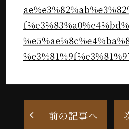
ae%e3%82%ab%e3%82
f%e3%83%a0%e4%bd%
%e5%ae%8c%e4%ba%
%e3%81%9f%e3%81%9
前の記事へ