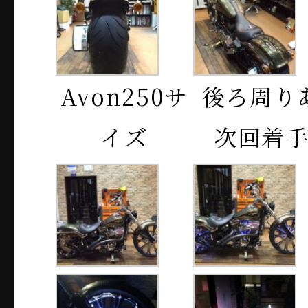
Avon250サ
後ろ周り
イズ
次回着