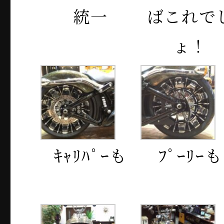
統一
ばこれで
ょ！
ｷｬﾘﾊﾟｰも
ﾌﾟｰﾘｰも