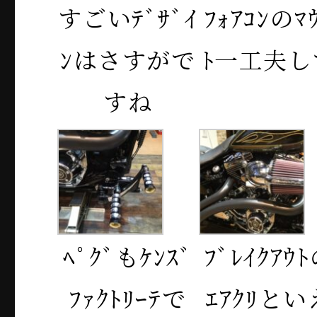
すごいﾃﾞｻﾞｲ
ﾌｫｱｺﾝのﾏ
ﾝはさすがで
ﾄ一工夫し
すね
ﾍﾟｸﾞもｹﾝｽﾞ
ﾌﾞﾚｲｸｱｳ
ﾌｧｸﾄﾘｰﾃで
ｴｱｸﾘとい