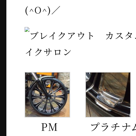
(^O^)／
PM
プラチナ