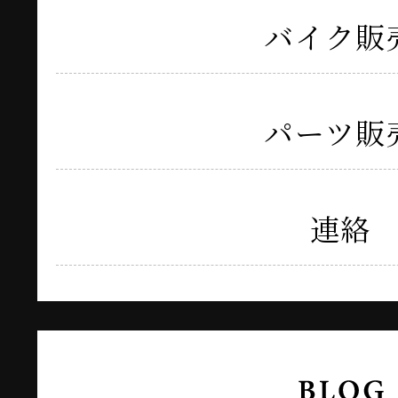
バイク販
パーツ販
連絡