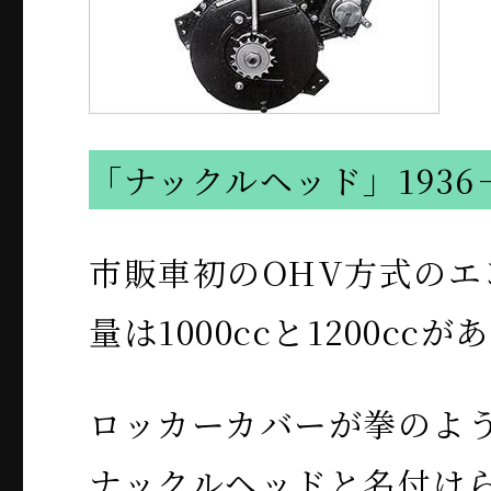
「ナックルヘッド」1936－
市販車初のOHV方式のエ
量は1000ccと1200ccが
ロッカーカバーが拳のよ
ナックルヘッドと名付け