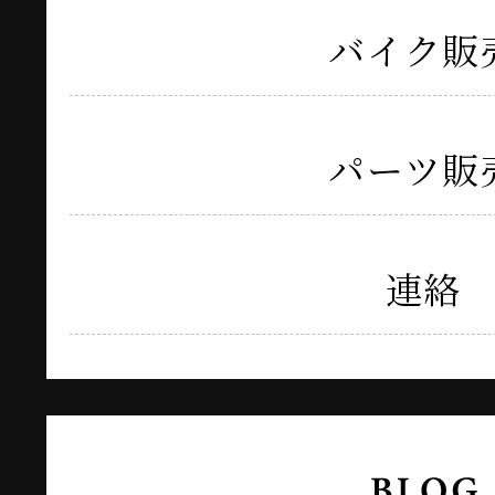
バイク販
パーツ販
連絡