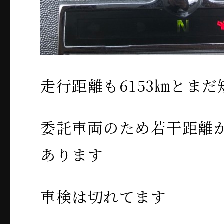
走行距離も6153㎞とま
委託車両のため若干距離
あります
車検は切れてます