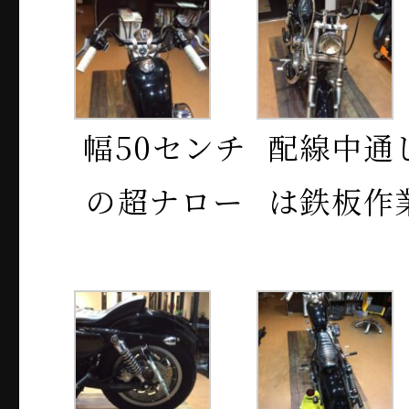
幅50センチ
配線中通
の超ナロー
は鉄板作