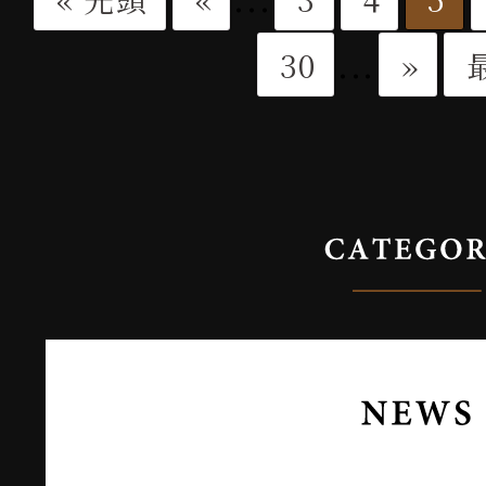
...
30
»