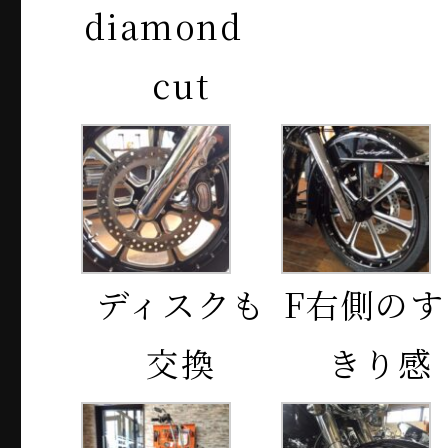
diamond
cut
ディスクも
F右側のす
交換
きり感