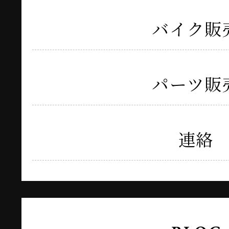
バイク販
パーツ販
連絡